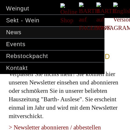
Weingut
Sekt - Wein
News
Events
BARTH NEWSLETTER UND
Rebstockpacht
AUSLESE
Kontakt
Verpassen Sie nichts mehr! Sie können hier
unseren Newsletter einsehen und abonnieren
oder schmökern Sie in unserer beliebten
Hauszeitung "Barth- Auslese". Sie erscheint
einmal im Jahr und wird mit dem Newsletter
mitverschickt.
> Newsletter abonnieren / abbestellen