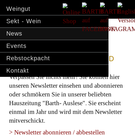
Weingut
Sekt - Wein
News
Events
BARTH NEWSLETTER UND
Rebstockpacht
AUSLESE
Kontakt
Verpassen Sie nichts mehr! Sie können hier
unseren Newsletter einsehen und abonnieren
oder schmökern Sie in unserer beliebten
Hauszeitung "Barth- Auslese". Sie erscheint
einmal im Jahr und wird mit dem Newsletter
mitverschickt.
> Newsletter abonnieren / abbestellen