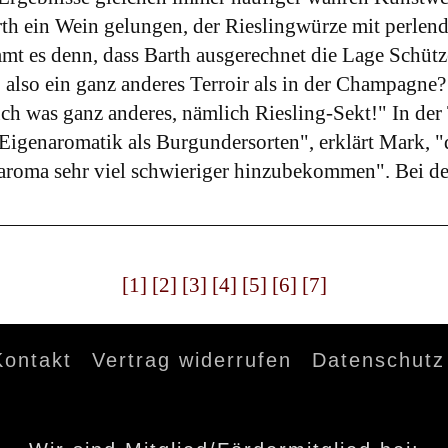
h ein Wein gelungen, der Rieslingwürze mit perlender
mmt es denn, dass Barth ausgerechnet die Lage Schüt
 also ein ganz anderes Terroir als in der Champagne?
was ganz anderes, nämlich Riesling-Sekt!" In der Tat
e Eigenaromatik als Burgundersorten", erklärt Mark, 
oma sehr viel schwieriger hinzubekommen". Bei den 
[1]
[2]
[3]
[4]
[5]
[6]
[7]
Kontakt
Vertrag widerrufen
Datenschutz