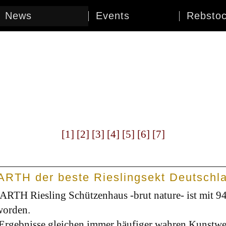
News
Events
Rebsto
[1]
[2]
[3]
[4]
[5]
[6]
[7]
BARTH der beste Rieslingsekt Deutschl
ARTH Riesling Schützenhaus -brut nature- ist mit 9
 worden.
 Ergebnisse gleichen immer häufiger wahren Kunstwe